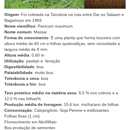
Origem
: Foi coletada na Tanzânia na rota entre Dar es Salaam e
Bagamoyo em 1969.
Nome científico
: Panicum maximum
Nome comum
: Massai
Forma de crescimento
: É uma planta que forma touceira com
altura média de 60 cm e folhas quebradiças, sem cerosidade e
largura média de 9 mm.
Altura média
: 0,60 m
Utilização
: pastejo e fenação
Digestibilidade
: boa
Palatabilidade
: muito boa
Tolerância a seca
: boa
Tolerância a frio
: boa
Teor proteíco médio na matéria seca
: 8,5 % nos colmos e a
12,5 % nas folhas%.
Produção média de forragem
: 15,6 ton. ms/ha/ano de folhas
Consorciação
: Calopogônio, Soja Perene e estilosantes
Folhas finas (1 cm)
Florescimento em Abril/Maio
Boa produção de sementes