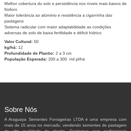
Melhor cobertura do solo e persistência nos níveis mais baixos de
fósforo
Maior tolerância ao alúminio e resistência a cigarrinha das
pastagens
Sistema radicular com maior adaptabilidade as condições
adversas de solo de baixa fertilidade e déficit hídrico
Valor Cultural:
50
kg/há:
12
Profundidade de Plantio:
2 a 3 cm
População Esperada:
200 a 300 mil pl/há
Sobre Nós
A Araguaya Sementes Forrageiras LTDA é uma empresa com
mais de 15 anos no mercado, vendendo sementes de pastagem
de alta qualidade de plantio. Contamos com profissionais